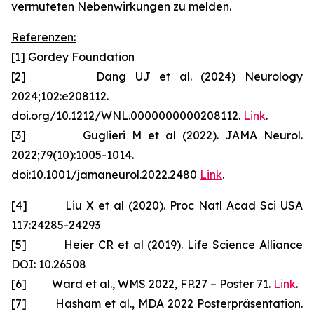
vermuteten Nebenwirkungen zu melden.
Referenzen:
[1] Gordey Foundation
[2] Dang UJ et al. (2024) Neurology
2024;102:e208112.
doi.org/10.1212/WNL.0000000000208112.
Link
.
[3] Guglieri M et al (2022). JAMA Neurol.
2022;79(10):1005-1014.
doi:10.1001/jamaneurol.2022.2480
Link
.
[4] Liu X et al (2020). Proc Natl Acad Sci USA
117:24285-24293
[5] Heier CR et al (2019). Life Science Alliance
DOI: 10.26508
[6] Ward et al., WMS 2022, FP.27 – Poster 71.
Link
.
[7] Hasham et al., MDA 2022 Posterpräsentation.