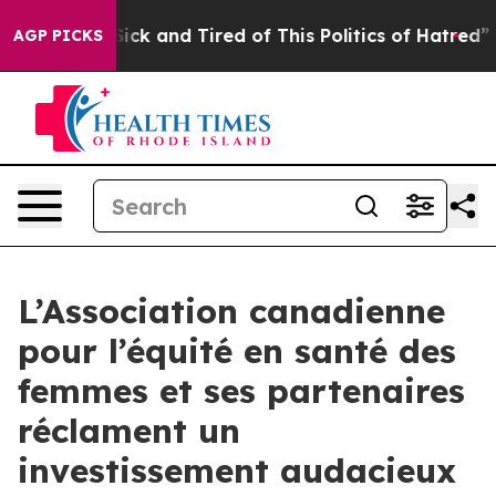
 Are Sick and Tired of This Politics of Hatred”
The Sto
AGP PICKS
L’Association canadienne
pour l’équité en santé des
femmes et ses partenaires
réclament un
investissement audacieux