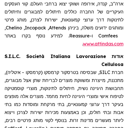
ארה"ב, קנדה, אירופה ושווקי יצוא ברחבי העולם. קווי העסקים
העיקריים של החברה כוללים חיתולים למבוגרים וחיתולים
לתינוקות דרך ערוצי קמעונאות, ישירות לצרכן, מותג פרטי
,
Chelino
,
Incopack
,
Attends
ומותגים ידועים משלה, ביניהן
. למידע נוסף בקרו באתר
Reassure
ו-
Comfees
.
www.attindas.com
S.I.L.C. Società Italiana Lavorazione
אודות
Cellulosa
חברת SILC, שבסיסה בטרסקור קרמסקו (קרמסקו - איטליה),
מתכננת, מייצרת ומשווקת מוצרים לבריחת שתן אצל מבוגרים,
תחבושות היגיינה נשית, חיתולים לתינוקות, מוצרי קוסמטיקה
לטיפוח אישי ומוצרי היגיינה לחיות מחמד. מוצרים אלה מופצים
בעיקר דרך ערוצי קמעונאיים, בתי מרקחת ומוסדות כמו בתי
אבות ובתי חולים, וכן באמצעות מכירות ישירות לצרכן וייצוא
ליותר מעשרים מדינות זרות. בנוסף לקווי מותג פרטיים רבים,