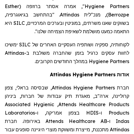
Esther
(
ברוזפה
", אמרה אסתר
Hygiene Partners
. "בהתחשב בגיאוגרפיה,
Attindas
, מנכ"לית
)
Berrozpe
היא
SILC
בשווקים שאנו משרתים, במוניטין ובערכים המרכזיים,
".
התאמה כמעט מושלמת לשאיפת הצמיחה שלנו
ימשיכו
SILC
לקוחותיה, ספקיה ושותפיה העסקיים האחרים של
Attindas
לחוות עסקים כרגיל בזמן שהחברה משולבת ב-
במהלך החודשים הקרובים.
Hygiene Partners
Attindas
Hygiene Partners
אודות
, שבסיסה בראלי, צפון
Attindas Hygiene Partners
חברת
קרוליינה, ארה"ב, מאגדת תיק עבודות של חברות, ביניהן
Associated Hygienic
,
Attends Healthcare Products
Laboratorios
בצפון אמריקה, ו-
HDIS
ו-
Products
באירופה. חברת
Attends Healthcare AB
ו-
Indas
מתכננת, מייצרת ומשווקת מוצרי היגיינה סופגים עבור
Attindas