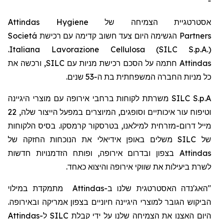
-
Attindas Hygiene
אסטרטגיית הצמיחה של
Societá
הגשימה היום צעד חשוב קדימה עם רכישת
Partners
.
Italiana Lavorazione Cellulosa (SILC S.p.A.)
, ורכשה את
SILC
חתמה על הסכם רכישת מניות עם
Attindas
כל מניות החברה המשפחתית בת ה-53
שנים.
משרתת לקוחות ברחבי אירופה עם מוצרי היגיינה
SILC S.p.A
22
וטיפוח עור איכותיים וסופגים, המיוצרים במפעל הייצור שלה,
מייל
דרום-מזרחית למילאנו,
בטרסקור
קרמסקו
. בסיס הלקוחות
משלים באופן אידיאלי את הנוכחות החזקה של
SILC
של
בצפון ובדרום אירופה, ופותח הזדמנויות חדשות
Attindas
לשרת ביעילות את שווקי אירופה והיצוא כאחד.
מתמקדת במילוי
Attindas
ב-
"האג'נדה האסטרטגית שלנו
הביקוש הגובר למוצרי היגיינה חיוניים בצפון אמריקה ובאירופה.
Attindas
ל-
SILC
היום האצנו את הצמיחה שלנו על ידי קבלת